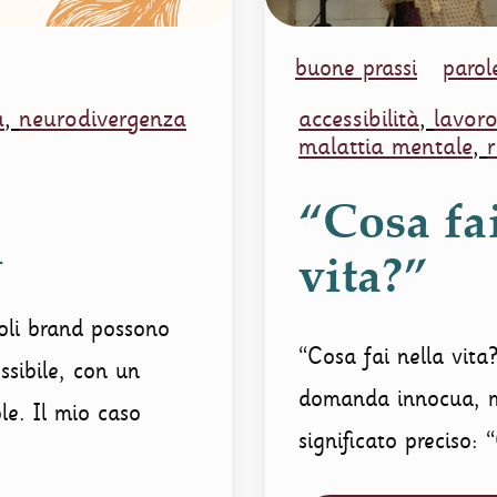
buone prassi
parol
à
,
neurodivergenza
accessibilità
,
lavor
malattia mentale
,
r
“Cosa fai
i
vita?”
oli brand possono
“Cosa fai nella vit
ssibile, con un
domanda innocua, 
le. Il mio caso
significato preciso: 