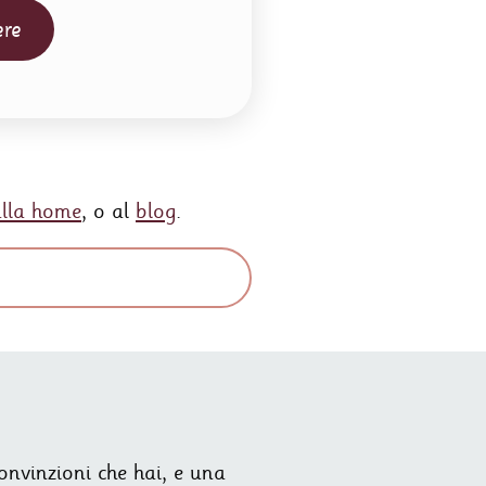
ere
alla home
, o al
blog
.
convinzioni che hai, e una