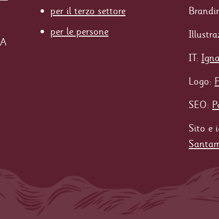
per il terzo settore
Brandi
per le persone
Illustr
0A
IT:
Igna
Logo:
SEO:
P
Sito e 
Santam