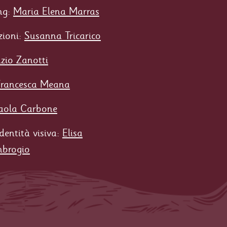
ng:
Maria Elena Marras
azioni:
Susanna Tricarico
zio Zanotti
Francesca Meana
aola Carbone
identità visiva:
Elisa
brogio