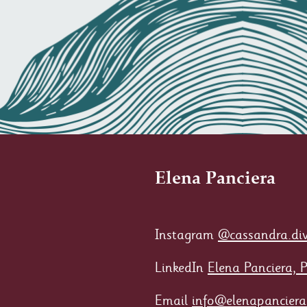
Elena Panciera
Instagram
@cassandra.di
LinkedIn
Elena Panciera, 
Email
info@elenapanciera.