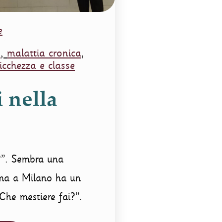
e
o
,
malattia cronica
,
icchezza e classe
 nella
a?”. Sembra una
ma a Milano ha un
“Che mestiere fai?”.