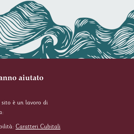
anno aiutato
sito è un lavoro di
a:
bilità:
Caratteri Cubitali