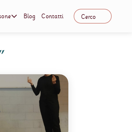
sone
Blog
Contatti
”