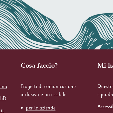
Cosa faccio?
Mi h
vina
Progetti di comunicazione
Questo 
inclusiva e accessibile:
squadr
PhD
Accessi
per le aziende
it