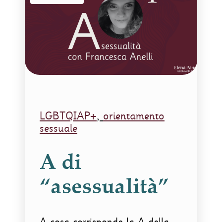
LGBTQIAP+
,
orientamento
sessuale
A di
“asessualità”
A cosa corrisponde la A della